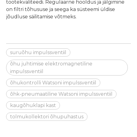
tootekvaliteedi. Regulaarne hooldus ja jälgimine
on filtri tõhususe ja seega ka süsteemi üldise
jõudluse säilitamise võtmeks.
suruõhu impulssventiil
õhu juhtimise elektromagnetiline
impulssventiil
õhukontrolli Watsoni impulssventiil
õhk-pneumaatiline Watsoni impulssventiil
kaugõhuklapi kast
tolmukollektori õhupuhastus