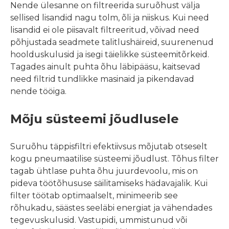
Nende ülesanne on filtreerida suruõhust välja
sellised lisandid nagu tolm, õli ja niiskus. Kui need
lisandid ei ole piisavalt filtreeritud, võivad need
põhjustada seadmete talitlushäireid, suurenenud
hoolduskulusid ja isegi täielikke süsteemitõrkeid.
Tagades ainult puhta õhu läbipääsu, kaitsevad
need filtrid tundlikke masinaid ja pikendavad
nende tööiga.
Mõju süsteemi jõudlusele
Suruõhu täppisfiltri efektiivsus mõjutab otseselt
kogu pneumaatilise süsteemi jõudlust. Tõhus filter
tagab ühtlase puhta õhu juurdevoolu, mis on
pideva töötõhususe säilitamiseks hädavajalik. Kui
filter töötab optimaalselt, minimeerib see
rõhukadu, säästes seeläbi energiat ja vähendades
tegevuskulusid. Vastupidi, ummistunud või