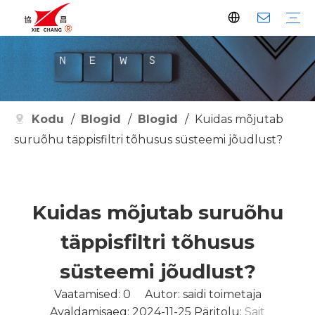
Tolmukoguja
Impulssklapp
Impulsi kontroller
Watsoni impulssventiil
Filtri osad
Puhastage filter
Metallurgia
Naftakeemia
Tsement
Elektrienergia
Jäätmete põletamine
Teravili
Farmaatsia
Teenused
Ettevõtte ajalugu
Sertifikaadid
Kodu
/
Blogid
/
Blogid
/
Kuidas mõjutab
suruõhu täppisfiltri tõhusus süsteemi jõudlust?
Kuidas mõjutab suruõhu
täppisfiltri tõhusus
süsteemi jõudlust?
Vaatamised:
0
Autor: saidi toimetaja
Avaldamisaeg: 2024-11-25 Päritolu:
Sait