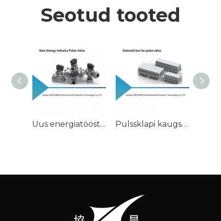
Seotud tooted
Uus energiatööstuses kasutatud impulssklapp
Pulssklapi kaugsolenoidkarp