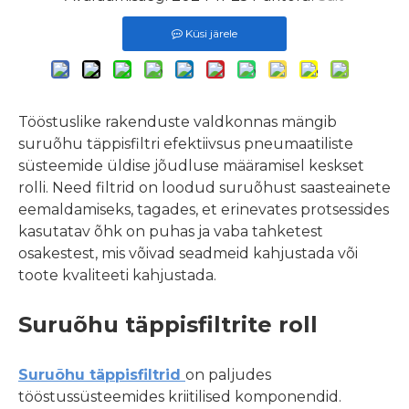
Küsi järele
Tööstuslike rakenduste valdkonnas mängib
suruõhu täppisfiltri efektiivsus pneumaatiliste
süsteemide üldise jõudluse määramisel keskset
rolli. Need filtrid on loodud suruõhust saasteainete
eemaldamiseks, tagades, et erinevates protsessides
kasutatav õhk on puhas ja vaba tahketest
osakestest, mis võivad seadmeid kahjustada või
toote kvaliteeti kahjustada.
Suruõhu täppisfiltrite roll
Suruõhu täppisfiltrid
on paljudes
tööstussüsteemides kriitilised komponendid.