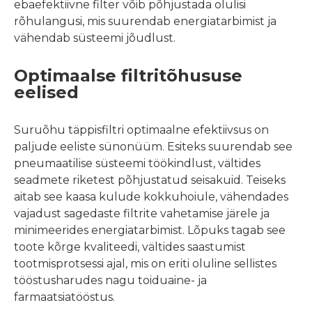
ebaefektiivne filter võib põhjustada olulisi
rõhulangusi, mis suurendab energiatarbimist ja
vähendab süsteemi jõudlust.
Optimaalse filtritõhususe
eelised
Suruõhu täppisfiltri optimaalne efektiivsus on
paljude eeliste sünonüüm. Esiteks suurendab see
pneumaatilise süsteemi töökindlust, vältides
seadmete riketest põhjustatud seisakuid. Teiseks
aitab see kaasa kulude kokkuhoiule, vähendades
vajadust sagedaste filtrite vahetamise järele ja
minimeerides energiatarbimist. Lõpuks tagab see
toote kõrge kvaliteedi, vältides saastumist
tootmisprotsessi ajal, mis on eriti oluline sellistes
tööstusharudes nagu toiduaine- ja
farmaatsiatööstus.