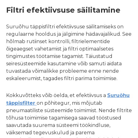
Filtri efektiivsuse säilitamine
Suruõhu täppisfiltri efektiivsuse säilitamiseks on
regulaarne hooldus ja jälgimine hädavajalikud. See
hõlmab rutiinset kontrolli, filtrielementide
õigeaegset vahetamist ja filtri optimaalsetes
tingimustes töötamise tagamist. Täiustatud
seiresüsteemide kasutamine võib samuti aidata
tuvastada võimalikke probleeme enne nende
eskaleerumist, tagades filtri parima toimimise.
Kokkuvõtteks võib öelda, et efektiivsus a
Suruõhu
täppisfilter
on põhitegur, mis mõjutab
pneumaatiliste süsteemide toimimist. Nende filtrite
tõhusa toimimise tagamisega saavad tööstused
saavutada suurema süsteemi töökindluse,
väiksemad tegevuskulud ja parema