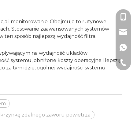
+86 18
acja i monitorowanie. Obejmuje to rutynowe
unkach. Stosowanie zaawansowanych systemów
sales@
ten sposób najlepszą wydajność filtra.
+86 18
wpływającym na wydajność układów
ość systemu, obniżone koszty operacyjne i lepszą
+86-512
o za tym idzie, ogólnej wydajności systemu.
zem
skrzynkę zdalnego zaworu powietrza