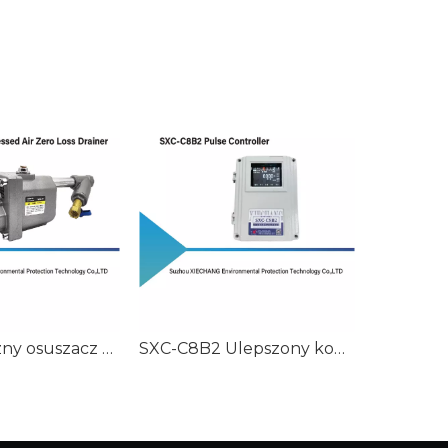
Automatyczny osuszacz zerowych strat sprężonego powietrza
SXC-C8B2 Ulepszony kontroler impulsów z Delta P