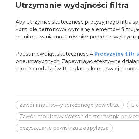
Utrzymanie wydajności filtra
Aby utrzymać skuteczność precyzyjnego filtra sp
kontrole, terminową wymianę elementów filtrują
monitorowania może również pomóc w wykryciu pot
Podsumowując, skuteczność A
Precyzyjny filt
pneumatycznych. Zapewniając efektywne działanie
jakość produktów. Regularna konserwacja i monito
zawór impulsowy sprężonego powietrza
El
Zawór impulsowy Watson do sterowania powie
oczyszczanie powietrza z odpylacza