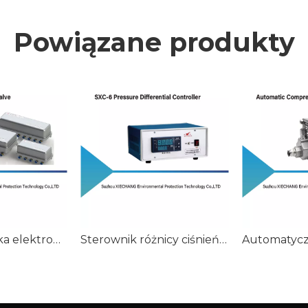
Powiązane produkty
Zdalna skrzynka elektromagnetyczna dla zaworu impulsowego
Sterownik różnicy ciśnień SXC-6