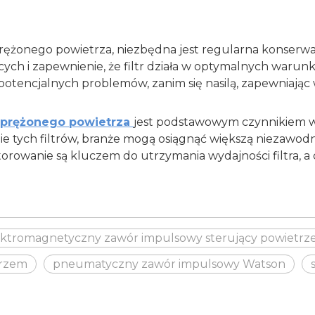
rężonego powietrza, niezbędna jest regularna konserw
cych i zapewnienie, że filtr działa w optymalnych war
encjalnych problemów, zanim się nasilą, zapewniając w 
r sprężonego powietrza
jest podstawowym czynnikiem 
 tych filtrów, branże mogą osiągnąć większą niezawodn
rowanie są kluczem do utrzymania wydajności filtra, a c
ektromagnetyczny zawór impulsowy sterujący powietr
trzem
pneumatyczny zawór impulsowy Watson