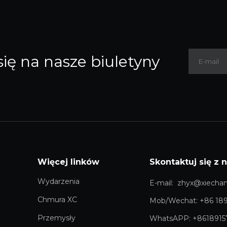
się na nasze biuletyny
Więcej linków
Skontaktuj się z 
Wydarzenia
E-mail:
zhyx@xiecha
Chmura XC
Mob/Wechat: +86
18
Przemysły
WhatsAPP: +8618915