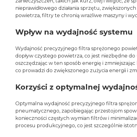
zanieczyszczeń, takich jak kurz, olej i wilgoć, ze
nieprawidłowego działania sprzętu, zwiększonych 
powietrza, filtry te chronią wrażliwe maszyny i wy
Wpływ na wydajność systemu
Wydajność precyzyjnego filtra sprężonego powie
dopływ czystego powietrza, co jest niezbędne do ut
oszczędzając w ten sposób energię i zmniejszając
co prowadzi do zwiększonego zużycia energii i zm
Korzyści z optymalnej wydajnośc
Optymalna wydajność precyzyjnego filtra sprężon
pneumatycznego, zapobiegając przestojom spowod
konieczności częstych wymian filtrów i minimaliz
procesu produkcyjnego, co jest szczególnie istot