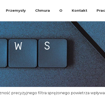
Przemysły
Chmura
O
Kontakt
Pra
Zawór impulso
czność precyzyjnego filtra sprężonego powietrza wpływ