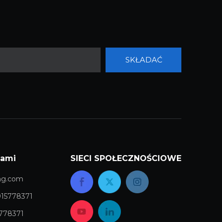
SKŁADAĆ
nami
SIECI SPOŁECZNOŚCIOWE
ng.com
915778371
778371