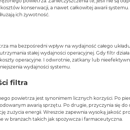
 sprężonego powietrza. Zanieczyszczenia te, jeśli nie są
kosztów konserwacji, a nawet całkowitej awarii systemu
dłużają ich żywotność.
trza ma bezpośredni wpływ na wydajność całego układu
rzymania stałej wydajności operacyjnej. Gdy filtr działa 
 koszty operacyjne. I odwrotnie, zatkany lub nieefektyw
niejszenia wydajności systemu.
i filtra
ego powietrza jest synonimem licznych korzyści. Po pi
owanym awarią sprzętu. Po drugie, przyczynia się do 
ację zużycia energii. Wreszcie zapewnia wysoką jakość 
ne w branżach takich jak spożywcza i farmaceutyczna.