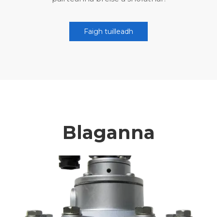
Faigh tuilleadh
Blaganna