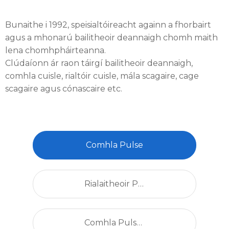
Bunaithe i 1992, speisialtóireacht againn a fhorbairt
agus a mhonarú bailitheoir deannaigh chomh maith
lena chomhpháirteanna.
Clúdaíonn ár raon táirgí bailitheoir deannaigh,
comhla cuisle, rialtóir cuisle, mála scagaire, cage
scagaire agus cónascaire etc.
Comhla Pulse
Rialaitheoir Pulse
Comhla Pulse Watson