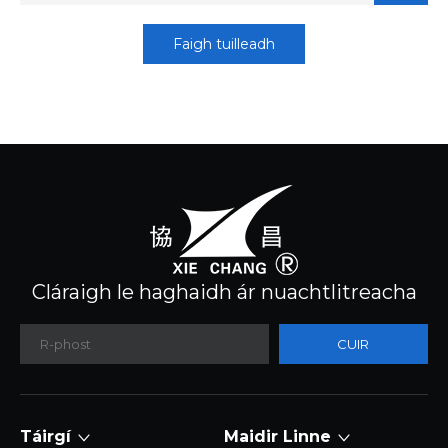
Faigh tuilleadh
Cláraigh le haghaidh ár nuachtlitreacha
CUIR
ISTEACH
Táirgí
Maidir Linne