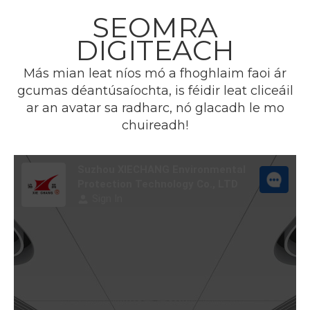
Déanann suiteáil rathúil XIECHANG Cloud
SEOMRA
Platform na fadhbanna a bharrfheabhsú go
DIGITEACH
héifeachtach
Más mian leat níos mó a fhoghlaim faoi ár
gcumas déantúsaíochta, is féidir leat cliceáil
ar an avatar sa radharc, nó glacadh le mo
chuireadh!