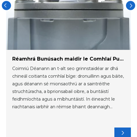
Réamhrá Bunúsach maidir le Comhlaí Pulse Cineál Coitianta
Coimriú Déanann an t-alt seo grinnstaidéar ar dhá
chineál coitianta comhlaí bíge: dronuillinn agus báite,
agus déanann sé mionsaothrú ar a saintréithe
struchtúracha, a bprionsabail oibre, a buntáistí
feidhmíochta agus a míbhuntáistí. In éineacht le
riachtanais iarbhír an réimse bhaint deannaigh
tionsclaíoch, tá sé