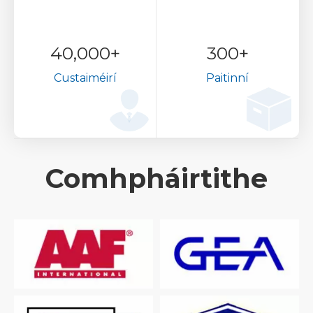
40,000
+
300
+
Custaiméirí
Paitinní
Comhpháirtithe