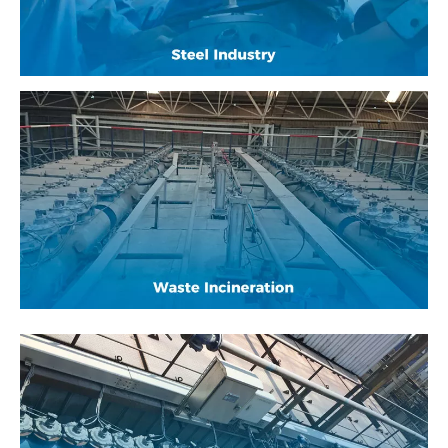
Sa tionscadal um bhaint deannaigh comhshaoil ​​
de mheaisín shintéirithe nua 2 × 480m2 i Steel
Co., Ltd., ghlac Suzhou XIECHANG
Environmental Protection Technology Co.,LTD
an teicneolaíocht ard-éifeachtúlachta um bhaint
deannaigh coigilte fuinnimh bunaithe ar Idirlíon
na rudaí agus foghlaim meaisín.
glacann sé 3 # pulse baghouse a úsáidtear le
haghaidh cóireáil íonú gáis eireaball i ngléasra
cumhachta loscadh dramhaíola de chuid
cuideachta teoranta fuinnimh comhshaoil ​​​​
réiteach teicniúil de chomhla cuisle Chliste,