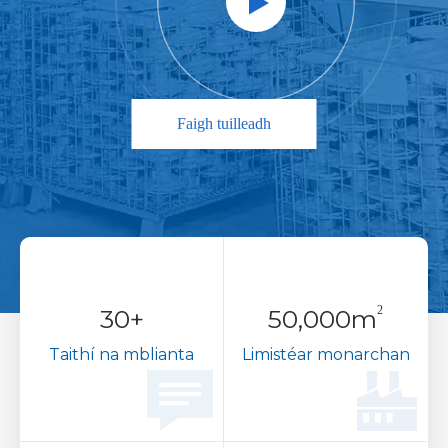
Faigh tuilleadh
2
30
+
50,000
m
Taithí na mblianta
Limistéar monarchan