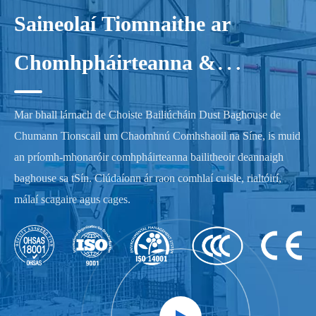
Saineolaí Tiomnaithe ar
Chomhpháirteanna &
Gabhálais Bhailitheora
Mar bhall lárnach de Choiste Bailiúcháin Dust Baghouse de
deannaigh Baghouse -
Chumann Tionscail um Chaomhnú Comhshaoil ​​na Síne, is muid
an príomh-mhonaróir comhpháirteanna bailitheoir deannaigh
XIECHANG
baghouse sa tSín. Clúdaíonn ár raon comhlaí cuisle, rialtóirí,
málaí scagaire agus cages.