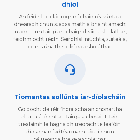
dhíol
An féidir leo clár roghnúcháin réasúnta a
dhearadh chun stádas maith a bhaint amach;
in am chun táirgí ardchaighdeáin a sholáthar,
feidhmíocht réidh; Seirbhísí iniúchta, suiteála,
coimisiúnaithe, oiliúna a sholáthar.
Tiomantas sollúnta iar-díolacháin
Go docht de réir fhorálacha an chonartha
chun cáilíocht an táirge a chosaint; teip
trealaimh le haghaidh treorach teileafóin;
díolachán fadtéarmach táirgí chun
páirteanna breise a sholáthar.