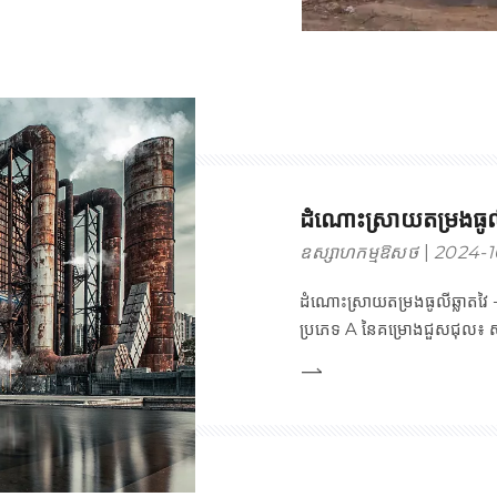
ដំណោះស្រាយតម្រងធូលី
ឧស្សាហកម្មឱសថ
2024-1
ដំណោះស្រាយតម្រងធូលីឆ្លាតវៃ
ប្រភេទ A នៃគម្រោងជួសជុល៖ សន
ប្រពៃណី + ឧបករណ៍ប្រមូលចែក
ប្រភេទ B នៃគម្រោងជួសជុល៖ សន្