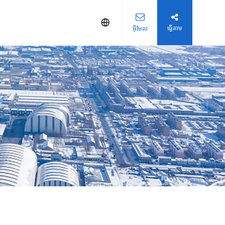
ធ្វើតាម
អ៊ីមែល