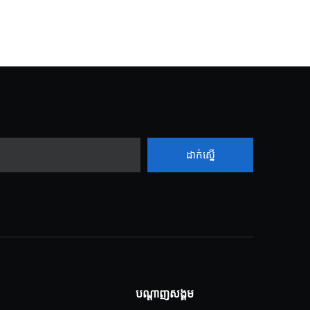
ដាក់ស្នើ
បណ្តាញសង្គម