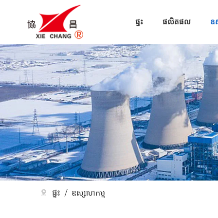
ផ្ទះ
ផលិតផល
ឧស
ផ្ទះ
/
ឧស្សាហកម្ម