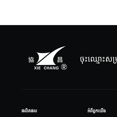
ចុះឈ្មោះសម្រ
ផលិតផល
អំពីពួកយើង