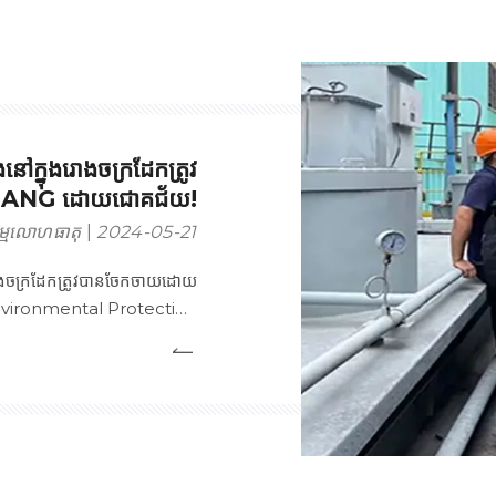
ែងនៅក្នុងរោងចក្រដែកត្រូវ
HANG ដោយជោគជ័យ!
ម្មលោហធាតុ
2024-05-21
នុងរោងចក្រដែកត្រូវបានចែកចាយដោយ
vironmental Protection
ោគជ័យនៃ XIECHANG Cloud
សុវត្ថិភាព & quot ' ការបំភាយ '
និង &