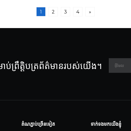
1
2
3
4
»
ាប់ព្រឹត្តិបត្រព័ត៌មានរបស់យើង។
តំណភ្ជាប់ច្រើនទៀត
ទាក់ទងមកយើងខ្ញុំ