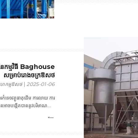
ន៍នៃកម្មវិធី Baghouse
សម្រាប់រោងចក្រឱសថ
ាហកម្មឱសថ
2025-01-06
ំទេចវត្ថុធាតុដើម ការលាយ ការ
ើម មិនអាចបង្កើតបាននូវបរិមាណជាក់
ដល់ភាពស្អាតនៃបរិស្ថានផលិតកម្ម
៉ុណ្ណោះទេ ថែមទាំងអាចមាន adv