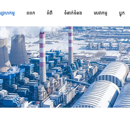
្សាហកម្ម
ពពក
អំពី
ទំនាក់ទំនង
សេវាកម្ម
ប្លុក