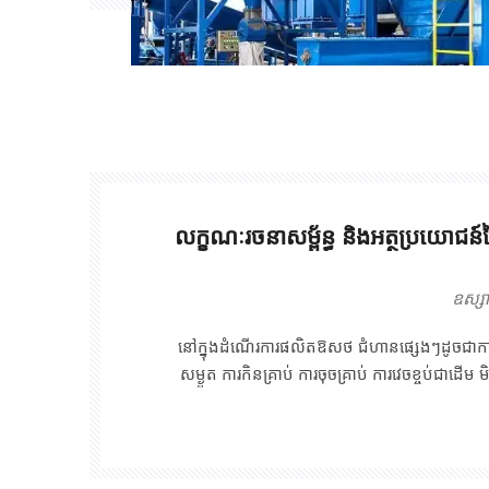
លក្ខណៈរចនាសម្ព័ន្ធ និងអត្ថប្រយោជ
ឧស្ស
នៅក្នុងដំណើរការផលិតឱសថ ជំហានផ្សេងៗដូចជាការក
សម្ងួត ការកិនគ្រាប់ ការចុចគ្រាប់ ការវេចខ្ចប់ជាដ
លាក់នៃធូលី។ ភាគល្អិតធូលីទាំងនេះមិនត្រឹមតែប៉ះពាល់
ប