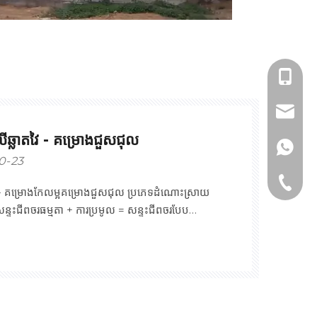
+86 18
sales@
ឆ្លាតវៃ - គម្រោងជួសជុល
+86 18
0-23
+86-512
 - គម្រោងកែលម្អគម្រោងជួសជុល ប្រភេទដំណោះស្រាយ
្ទះជីពចរធម្មតា + ការប្រមូល = សន្ទះជីពចរបែប
ចាយ + អាដាប់ទ័រសញ្ញា + ចុងបណ្តាញ + ចុងចល័ត
ទះជីពចរឆ្លាតវៃ + ការទិញទិន្នន័យ = បញ្ចូល