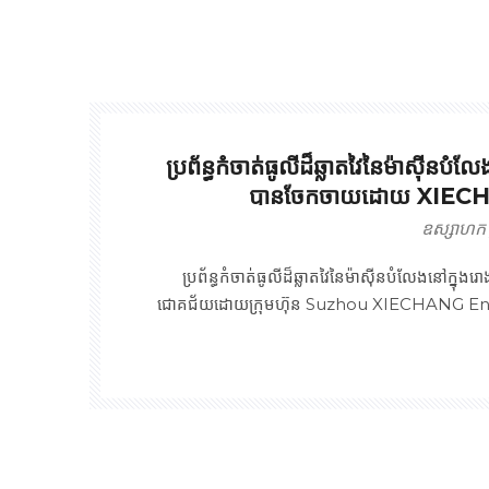
ប្រព័ន្ធកំចាត់ធូលីដ៏ឆ្លាតវៃនៃម៉ាស៊ីនបំល
បានចែកចាយដោយ XIEC
ឧស្សាហក
ប្រព័ន្ធកំចាត់ធូលីដ៏ឆ្លាតវៃនៃម៉ាស៊ីនបំលែងនៅក្
ជោគជ័យដោយក្រុមហ៊ុន Suzhou XIECHANG En
Technology Co.,LTD ! ការដំឡើងដោយជ
Platform មានប្រសិទ្ធភាពបង្កើនប្រសិទ្ធភាពបញ្ហានៃ '