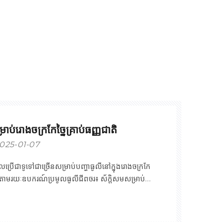
ាប់រោងចក្រកែច្នៃគ្រាប់ធញ្ញជាតិ
025-01-07
្រើជាទូទៅជាច្រើនសម្រាប់បញ្ហាធូលីនៅក្នុងរោងចក្រកែ
 ត្រង់តាមរយៈឧបករណ៍ប្រមូលធូលីជីពចរ៖ ស័ក្តិសមសម្រាប់
័ន្ធស៊ីឡាំង ដោយប្រើបំពង់ពង្រីក ដើម្បីកំចាត់ឧស្ម័នធូលី
ឬតែមួយ។