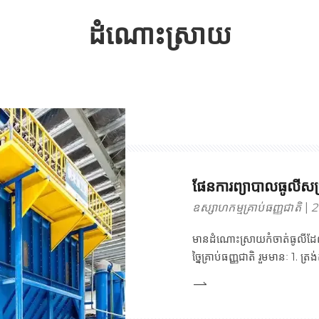
ដំណោះស្រាយ
ផែនការព្យាបាលធូលីសម្រ
ឧស្សាហកម្មគ្រាប់ធញ្ញជាតិ
2
មានដំណោះស្រាយកំចាត់ធូលីដែលប
ច្នៃគ្រាប់ធញ្ញជាតិ រួមមានៈ 1.
ការដកធូលីក្នុងមូលដ្ឋាន រចនាសម្ព
ហើយបន្ទាប់មកប្រើបំពង់ច្រើន 